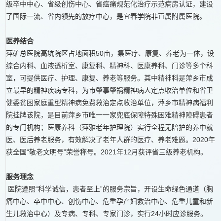
级卒中中心、省级创伤中心、省癌痛规范化治疗示范病房认证，建设
了国际一流、省内领先的放疗中心，是宜春学院非直属附属医院。
医养结合
萍矿总医院高坑院区占地面积50亩，集医疗、康复、养老为一体，设
综合内科、血液透析室、康复科、精神科、医康养科、门诊等多个科
室，可提供医疗、护理、康复、养老等服务。其中精神科是萍乡市成
立最早的精神疾病专科，为市肇事肇祸精神病人定点收治单位和省卫
健委贫困家庭重型精神病免费救治定点收治单位，萍乡市精神病福利
院挂牌该院，是目前萍乡市唯一一家兜底保障特殊困难精神障碍患者
的专门机构；医康养科（萍雅老年护理院）实行全程无陪护的养中就
医、医后养老服务，有效解决了老年人群的医疗、养老难题。2020年
获全国“敬老文明号”荣誉称号。2021年12月获评省三级养老机构。
服务理念
医院遵照“科学诚信，患者至上”的服务宗旨，开设生命绿色通道（胸
痛中心、卒中中心、创伤中心、危重孕产妇救治中心、危重儿童和新
生儿救治中心）及专病、专科、专家门诊，实行24小时应诊服务。